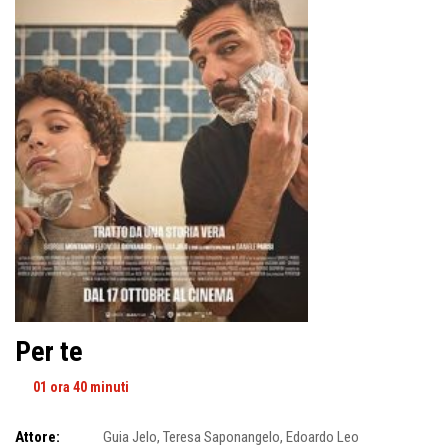
Per te
01 ora 40 minuti
Attore:
Guia Jelo
,
Teresa Saponangelo
,
Edoardo Leo