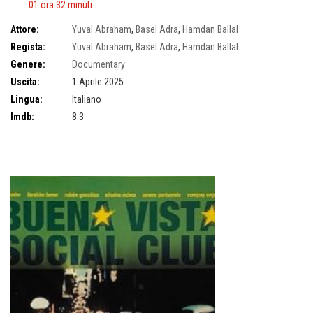
01 ora 32 minuti
Attore:
Yuval Abraham
,
Basel Adra
,
Hamdan Ballal
Regista:
Yuval Abraham
,
Basel Adra
,
Hamdan Ballal
Genere:
Documentary
Uscita:
1 Aprile 2025
Lingua:
Italiano
Imdb:
8.3