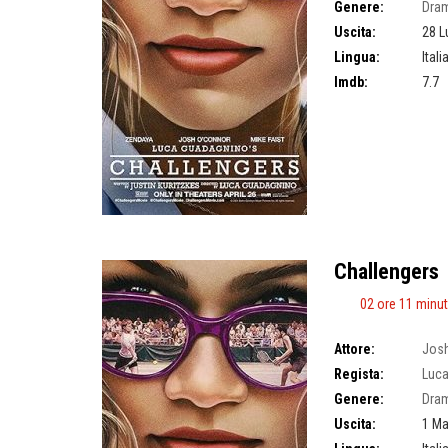
Genere:
Dra
Uscita:
28 L
Lingua:
Ital
Imdb:
7.7
Challengers
02 ore 11 minut
Attore:
Josh
Regista:
Luc
Genere:
Dra
Uscita:
1 Ma