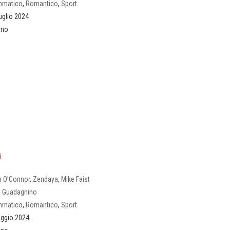
mmatico
,
Romantico
,
Sport
uglio 2024
iano
i
 O'Connor
,
Zendaya
,
Mike Faist
a Guadagnino
mmatico
,
Romantico
,
Sport
ggio 2024