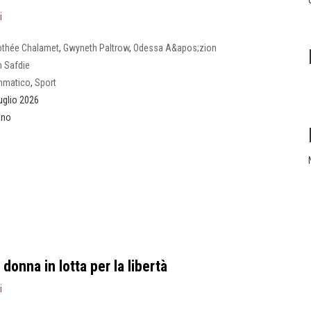
i
othée Chalamet
,
Gwyneth Paltrow
,
Odessa A&apos;zion
 Safdie
mmatico
,
Sport
uglio 2026
iano
donna in lotta per la libertà
i