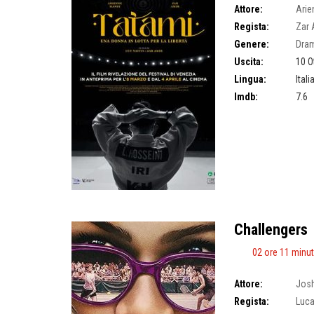
Attore:
Arie
Regista:
Zar 
Genere:
Dra
Uscita:
10 O
Lingua:
Ital
Imdb:
7.6
Challengers
02 ore 11 minut
Attore:
Josh
Regista:
Luc