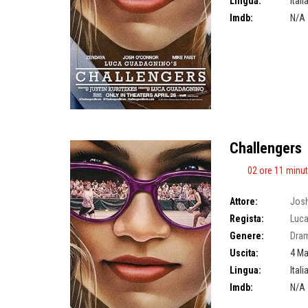
Lingua:
Ital
Imdb:
N/A
Challengers
02 ore 11 minut
Attore:
Josh
Regista:
Luc
Genere:
Dra
Uscita:
4 Ma
Lingua:
Ital
Imdb:
N/A