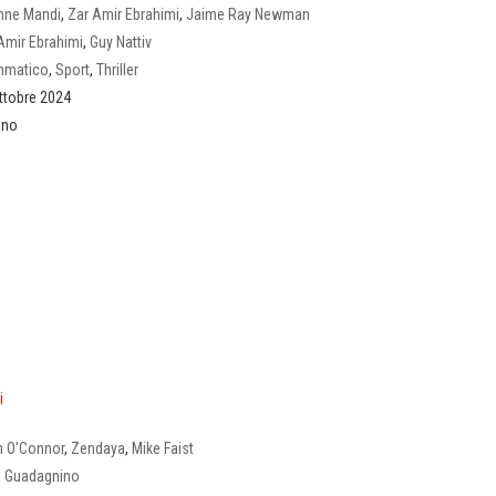
nne Mandi
,
Zar Amir Ebrahimi
,
Jaime Ray Newman
Amir Ebrahimi
,
Guy Nattiv
mmatico
,
Sport
,
Thriller
ttobre 2024
iano
i
 O'Connor
,
Zendaya
,
Mike Faist
a Guadagnino