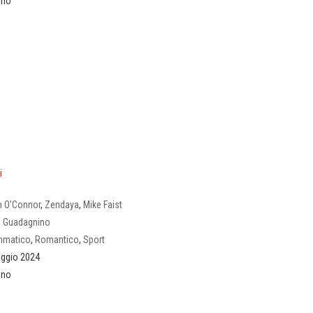
iano
i
 O'Connor
,
Zendaya
,
Mike Faist
a Guadagnino
mmatico
,
Romantico
,
Sport
ggio 2024
iano