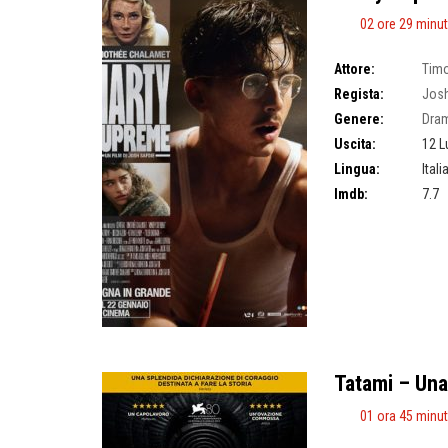
02 ore 29 minut
Attore:
Tim
Regista:
Josh
Genere:
Dra
Uscita:
12 L
Lingua:
Ital
Imdb:
7.7
Tatami – Una 
01 ora 45 minut