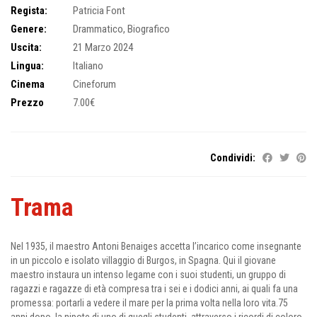
Regista:
Patricia Font
Genere:
Drammatico
,
Biografico
Uscita:
21 Marzo 2024
Lingua:
Italiano
Cinema
Cineforum
Prezzo
7.00€
Condividi:
Trama
Nel 1935, il maestro Antoni Benaiges accetta l’incarico come insegnante
in un piccolo e isolato villaggio di Burgos, in Spagna. Qui il giovane
maestro instaura un intenso legame con i suoi studenti, un gruppo di
ragazzi e ragazze di età compresa tra i sei e i dodici anni, ai quali fa una
promessa: portarli a vedere il mare per la prima volta nella loro vita.75