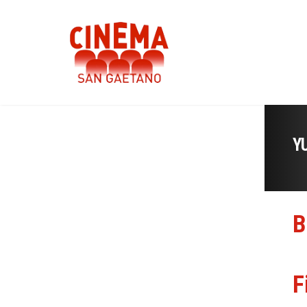
Y
B
F