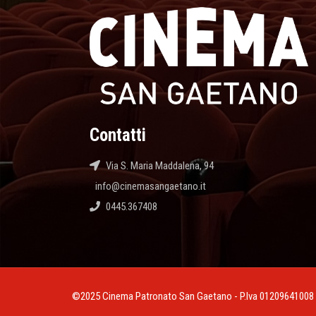
Contatti
Via S. Maria Maddalena, 94
info@cinemasangaetano.it
0445.367408
©2025 Cinema Patronato San Gaetano - P.Iva 01209641008