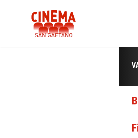
V
B
F